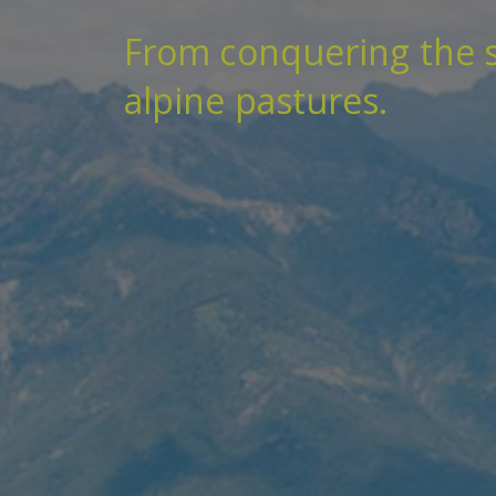
From conquering the s
alpine pastures.