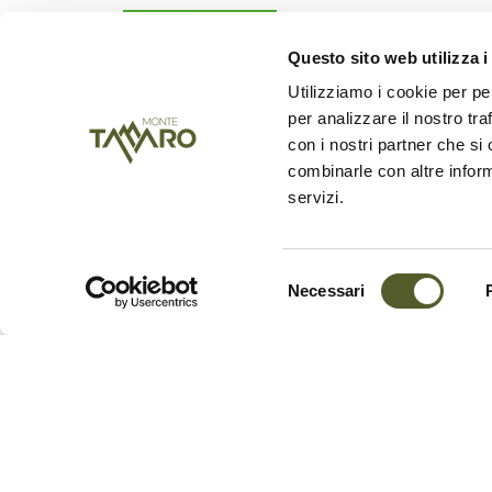
Questo sito web utilizza i
Utilizziamo i cookie per pe
per analizzare il nostro tra
con i nostri partner che si
combinarle con altre inform
servizi.
Main stops:
Alpe Foppa – Capanna 
Selezione
Necessari
del
consenso