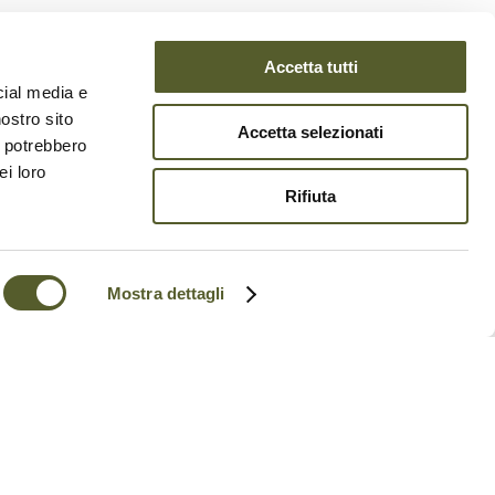
Accetta tutti
cial media e
nostro sito
Accetta selezionati
i potrebbero
ei loro
Rifiuta
Foppa
Mostra dettagli