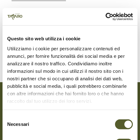
Data protection
Questo sito web utilizza i cookie
Read the full privacy policy here. (Currently
available in Italian only)
Utilizziamo i cookie per personalizzare contenuti ed
annunci, per fornire funzionalità dei social media e per
analizzare il nostro traffico. Condividiamo inoltre
informazioni sul modo in cui utilizzi il nostro sito con i
nostri partner che si occupano di analisi dei dati web,
pubblicità e social media, i quali potrebbero combinarle
con altre informazioni che hai fornito loro o che hanno
raccolto dal tuo utilizzo dei loro servizi.
Selezione
Necessari
del
consenso