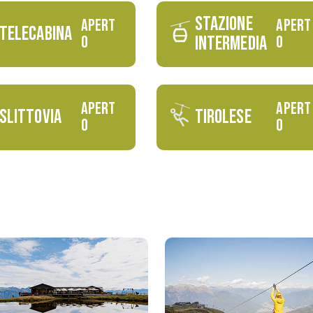
STAZIONE
APERT
APERT
TELECABINA
O
INTERMEDIA
O
APERT
APERT
SLITTOVIA
TIROLESE
O
O