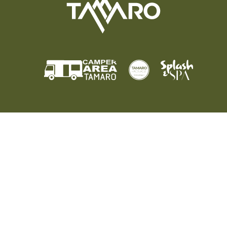
MONTE TAMARO SA
Via Campagnole 6
CH-6802 Rivera
+41 91 946 23 03
info@montetamaro.ch