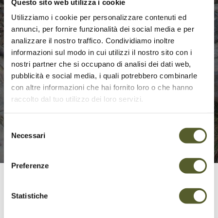
Questo sito web utilizza i cookie
Utilizziamo i cookie per personalizzare contenuti ed
annunci, per fornire funzionalità dei social media e per
analizzare il nostro traffico. Condividiamo inoltre
informazioni sul modo in cui utilizzi il nostro sito con i
nostri partner che si occupano di analisi dei dati web,
pubblicità e social media, i quali potrebbero combinarle
con altre informazioni che hai fornito loro o che hanno
raccolto dal tuo utilizzo dei loro servizi.
Selezione
Necessari
del
consenso
Preferenze
Monte Tamaro – Hills and mountains, rivers and
Statistiche
lakes