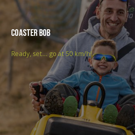
Coaster Bob
Ready, set… go at 50 km/h!