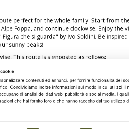
r route perfect for the whole family. Start from 
 Alpe Foppa, and continue clockwise. Enjoy the v
"Figura che si guarda" by Ivo Soldini. Be inspir
our sunny peaks!
se. This route is signposted as follows:
 cookie
rsonalizzare contenuti ed annunci, per fornire funzionalità dei so
ffico. Condividiamo inoltre informazioni sul modo in cui utilizzi il 
 occupano di analisi dei dati web, pubblicità e social media, i qual
azioni che hai fornito loro o che hanno raccolto dal tuo utilizzo d
– panoramic point one – Restaurant Alpe Foppa