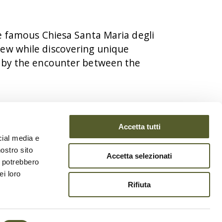
the famous Chiesa Santa Maria degli
iew while discovering unique
ed by the encounter between the
Accetta tutti
cial media e
nostro sito
Accetta selezionati
i potrebbero
ei loro
Rifiuta