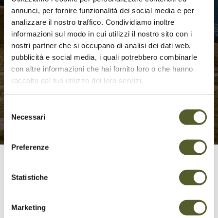
annunci, per fornire funzionalità dei social media e per
analizzare il nostro traffico. Condividiamo inoltre
informazioni sul modo in cui utilizzi il nostro sito con i
nostri partner che si occupano di analisi dei dati web,
pubblicità e social media, i quali potrebbero combinarle
con altre informazioni che hai fornito loro o che hanno
raccolto dal tuo utilizzo dei loro servizi.
Selezione
Necessari
del
consenso
Preferenze
Alpe Foppa – Nágra – Rivera
Statistiche
Dall’Alpe Foppa, il sentiero scende nella Valle
del Trodo seguendo un’antica mulattiera
Marketing