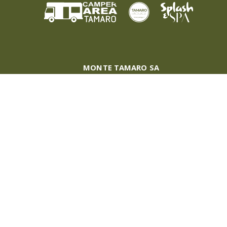
MONTE TAMARO SA
Via Campagnole 6
CH-6802 Rivera
+41 91 946 23 03
info@montetamaro.ch
Sii il primo a sapere!
Iscriviti alla nostra newsletter e rimani aggiornato sui
nostri eventi e sulle nostre promozioni.