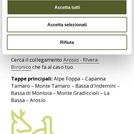
panoramica lungo la cresta est che si tuffa nei
freschi boschi di faggio e castagno. In due ore
Accetta tutti
arriverete ad Arosio, pittoresco villaggio ideale
per una sosta in attesa dell’autopostale per
Accetta selezionati
Rivera.
La traversata Alpe Foppa – Arosio è
Rifiuta
interessante anche in senso inverso.
Cerca il collegamento
A
rosio - RIvera-
Bironico
che fa al caso tuo.
Tappe principali:
Alpe Foppa – Capanna
Tamaro – Monte Tamaro – Bassa d’Indemini –
Bassa di Montoia – Monte Gradiccioli – La
Bassa – Arosio