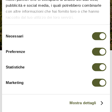
pubblicità e social media, i quali potrebbero combinarle
con altre informazioni che hai fornito loro o che hanno
raccolto dal tuo utilizzo dei loro servizi.
Selezione
Necessari
del
consenso
Preferenze
Alpe Foppa – Arosio
Statistiche
L’escursione Alpe Foppa – Arosio ne condivide
la prima parte fino al Monte Gradiccioli.
Marketing
Partendo dall’Alpe Foppa, salite in vetta al
Tamaro se volete godere della vista, oppure
risparmiate mezz’ora passando appena sotto.
Mostra dettagli
Raggiunto il Gradiccioli, vi attende una discesa