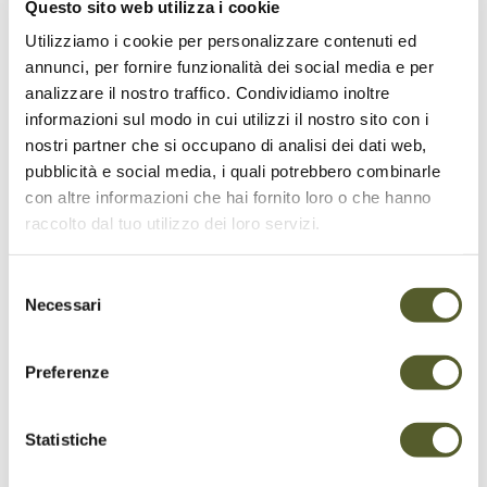
raccolto gli scatti più significativi della
Questo sito web utilizza i cookie
giornata: concerti, performance, backstage,
Utilizziamo i cookie per personalizzare contenuti ed
pubblico e tante altre immagini che raccontano
annunci, per fornire funzionalità dei social media e per
l'atmosfera unica dell'evento.
analizzare il nostro traffico. Condividiamo inoltre
informazioni sul modo in cui utilizzi il nostro sito con i
Sfoglia la galleria fotografica e condividi i tuoi
nostri partner che si occupano di analisi dei dati web,
ricordi di questa fantastica giornata di musica
pubblicità e social media, i quali potrebbero combinarle
e divertimento. Grazie a tutti coloro che hanno
con altre informazioni che hai fornito loro o che hanno
partecipato e reso speciale il Rock Day 2025!
raccolto dal tuo utilizzo dei loro servizi.
Scarica qui le foto
Selezione
Necessari
del
consenso
Preferenze
Statistiche