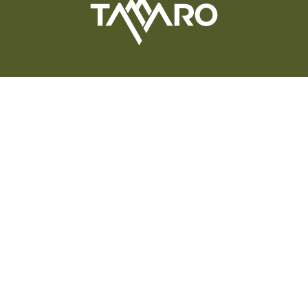
MONTE TAMARO SA
Via Campagnole 6
CH-6802 Rivera
+41 91 946 23 03
info@montetamaro.ch