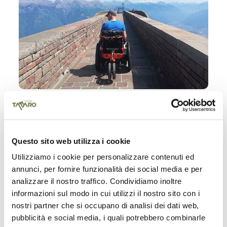
Vermietung Geländegängiger Elektrorollstuhl
Halber Tag CHF 10.00
Questo sito web utilizza i cookie
Ganzer Tag CHF 15.00
Utilizziamo i cookie per personalizzare contenuti ed
annunci, per fornire funzionalità dei social media e per
Die Bezahlung der Miete erfolgt vor Ort an der
analizzare il nostro traffico. Condividiamo inoltre
Kasse der Talstation der Gondelbahn. Der
informazioni sul modo in cui utilizzi il nostro sito con i
Rollstuhl wird Ihnen an der Bergstation der
nostri partner che si occupano di analisi dei dati web,
Alpe Foppa ausgehändigt.
pubblicità e social media, i quali potrebbero combinarle