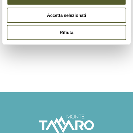
rientro in telecabina tramite l’apposito
citofono.
Accetta selezionati
Rifiuta