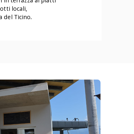
i in terrazza ai piatti
tti locali,
 del Ticino.