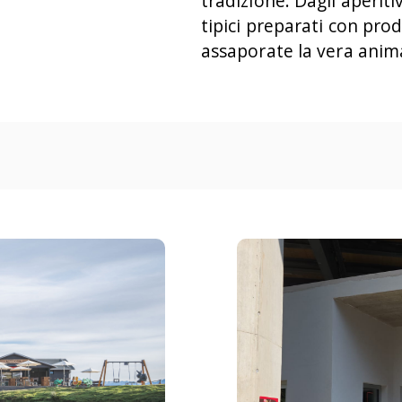
tradizione. Dagli aperitiv
tipici preparati con prodo
assaporate la vera anima