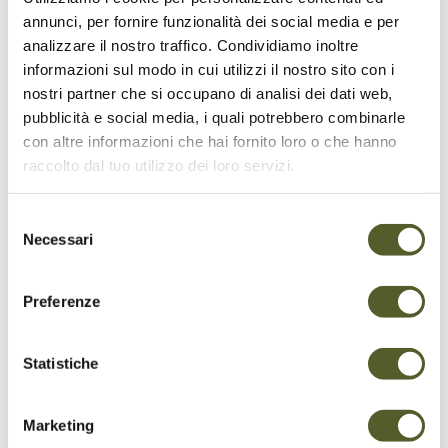
annunci, per fornire funzionalità dei social media e per
analizzare il nostro traffico. Condividiamo inoltre
informazioni sul modo in cui utilizzi il nostro sito con i
nostri partner che si occupano di analisi dei dati web,
Restaurant Alpe Foppa
pubblicità e social media, i quali potrebbero combinarle
con altre informazioni che hai fornito loro o che hanno
Sur la grande terrasse ensoleillée du
raccolto dal tuo utilizzo dei loro servizi.
Restaurant Alpe Foppa, un voyage à travers
les saveurs authentiques vous attend.
Selezione
Necessari
del
consenso
Preferenze
Statistiche
Marketing