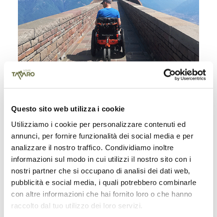
Frais de location
Questo sito web utilizza i cookie
Demi-journée CHF 10.00
Utilizziamo i cookie per personalizzare contenuti ed
Journée entière CHF 15.00
annunci, per fornire funzionalità dei social media e per
analizzare il nostro traffico. Condividiamo inoltre
Le paiement de la location s’effectue le jour de
informazioni sul modo in cui utilizzi il nostro sito con i
la location à la caisse de la station de départ de
nostri partner che si occupano di analisi dei dati web,
la télécabine. Le fauteuil roulant vous sera
pubblicità e social media, i quali potrebbero combinarle
remis à la station d’arrivée de l’Alpe Foppa.
con altre informazioni che hai fornito loro o che hanno
Guide rapide et conditions d’utilisation
raccolto dal tuo utilizzo dei loro servizi.