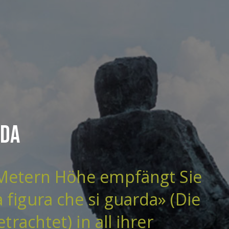
rda
 Metern Höhe empfängt Sie
 figura che si guarda» (Die
etrachtet) in all ihrer