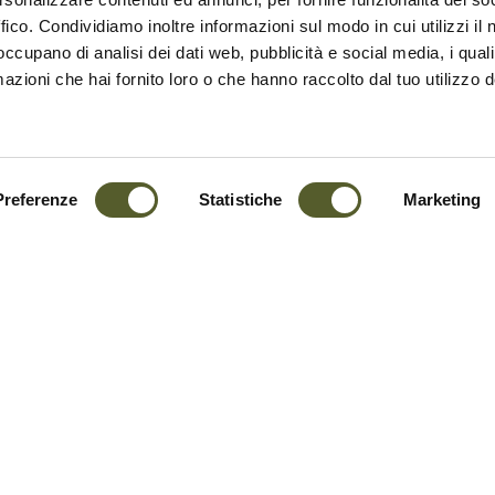
chten: Ihre massive Präsenz bildet einen interes
ffico. Condividiamo inoltre informazioni sul modo in cui utilizzi il 
 occupano di analisi dei dati web, pubblicità e social media, i qual
azioni che hai fornito loro o che hanno raccolto dal tuo utilizzo d
Preferenze
Statistiche
Marketing