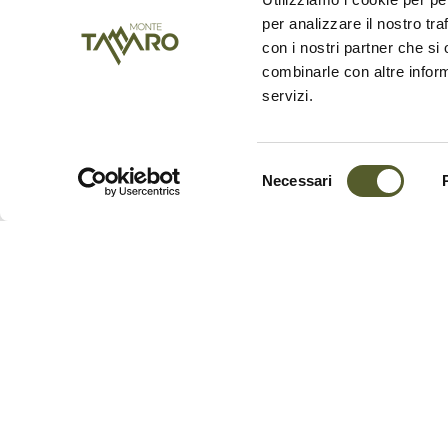
Moment Zeit, um die Statue zu betra
per analizzare il nostro tra
der Landschaft, die sie umgibt.
con i nostri partner che si
combinarle con altre inform
servizi.
Selezione
Necessari
del
consenso
Daten zur Skulptur
Biografie des Künstlers