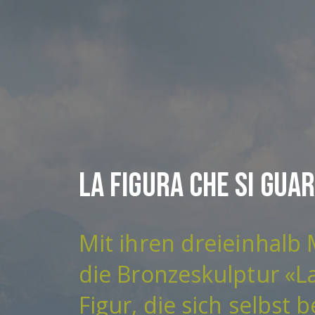
La figura che si gua
Mit ihren dreieinhalb
die Bronzeskulptur «La
Figur, die sich selbst b