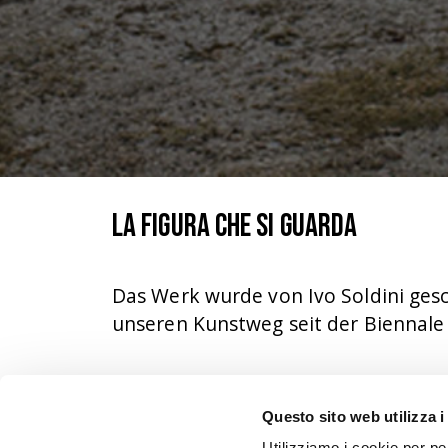
La figura che si guarda
Das Werk wurde von Ivo Soldini ges
unseren Kunstweg seit der Biennale
Als Tessiner Künstler, der seit jehe
Questo sito web utilizza i
öffentlichen Raum einfügen. Heute e
Utilizziamo i cookie per pe