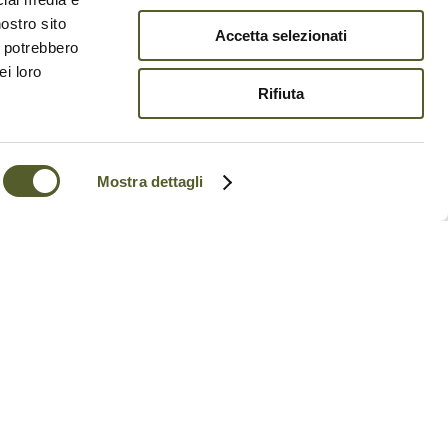
santen visuellen Kontrast zur Weite
nostro sito
Accetta selezionati
i potrebbero
ei loro
Rifiuta
Mostra dettagli