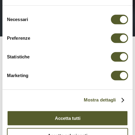
Selezione
Necessari
del
consenso
24.4°C
Preferenze
Geöffnete Anlagen
Statistiche
Monte Tamaro
Marketing
GONDELBAHN
GEÖFFNET
MITTELSTATION
GEÖFFNET
Mostra dettagli
RESTAURANT ALPE
Accetta tutti
GEÖFFNET
FOPPA