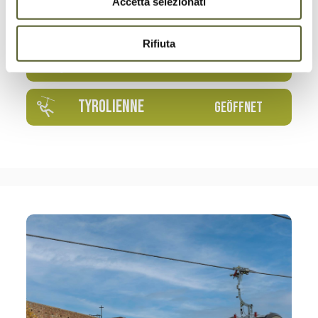
Accetta selezionati
SEILPARK
GEÖFFNET
Rifiuta
RODELBAHN
GEÖFFNET
TYROLIENNE
GEÖFFNET